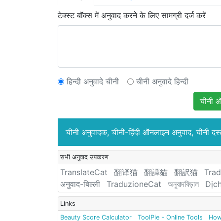
टेक्स्ट बॉक्स में अनुवाद करने के लिए सामग्री दर्ज करें
हिन्दी अनुवादे चीनी
चीनी अनुवादे हिन्दी
चीनी ऑ
चीनी अनुवादक, चीनी-हिंदी ऑनलाइन अनुवाद, चीनी दस
सभी अनुवाद उपकरण
TranslateCat
翻译猫
翻譯貓
翻訳猫
Trad
अनुवाद-बिल्ली
TraduzioneCat
অনুবাদবিড়াল
Dịc
Links
Beauty Score Calculator
ToolPie - Online Tools
How