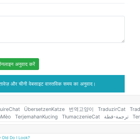
नलाइन अनुवाद करें
्तावेज़ और चीनी वेबसाइट वास्तविक समय का अनुवाद।
uireChat
ÜbersetzenKatze
번역고양이
TraduzirCat
Tra
hMèo
TerjemahanKucing
TłumaczenieCat
ترجمة-قطة
Te
 Old Do I Look?