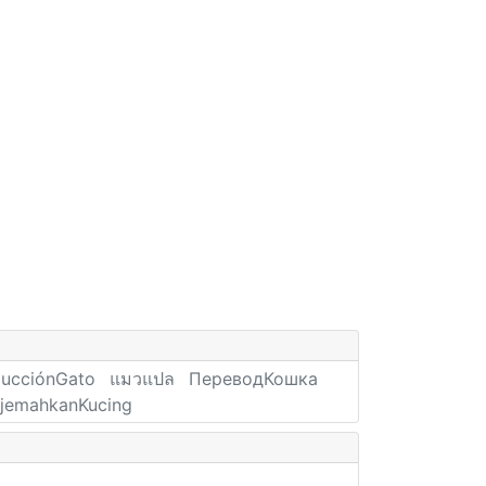
ducciónGato
แมวแปล
ПереводКошка
rjemahkanKucing